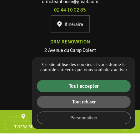
drmcleanhouse@gmail.com
02 44 10 02 85
Itinéraire
DRM RENOVATION
2 Avenue du Camp Dolent
76700 GONFREVILLE-L'ORCHER
Ce site utilise des cookies et vous donne le
contact@drmrenovation.fr
contrôle sur ceux que vous souhaitez activer
02 72 05 11 04
Tout accepter
Itinéraire
Tout refuser
place
mail
call
Informations complémentaires
Personnaliser
Mentions légales
Politique de confidentialité
ITINÉRAIRE
CONTACTEZ-NOUS
02 44 10 02 85
Gestion des cookies